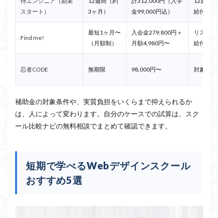
侍エンジニア（副業
12週間（約
計312,000円（入学
12週間
スタート）
3ヶ月）
金99,000円込）
給付後 実
最短1ヶ月〜
入会金279,800円＋
リスキリ
Find me!
（月額制）
月額4,980円〜
給付後 実
忍者CODE
無期限
98,000円〜
対象外
補助金の対象条件や、実質負担をいくらまで抑えられるか
は、人によって変わります。自分のケースでの試算は、スク
ール比較ナビの無料相談でまとめて確認できます。
短期で学べるWebデザインスクール
おすすめ5選