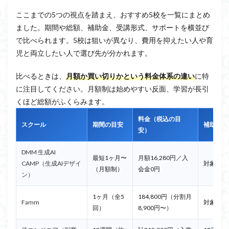
ここまでの5つの視点を踏まえ、おすすめ5校を一覧にまとめ
ました。期間や総額、補助金、受講形式、サポートを横並び
で比べられます。5校は狙いが異なり、費用を抑えたい人や育
児と両立したい人で選び先が分かれます。
比べるときは、
月額か買い切りかという料金体系の違い
に特
に注目してください。月額制は始めやすい反面、学習が長引
くほど総額がふくらみます。
料金（税込の目
スクール
期間の目安
補助金
安）
DMM 生成AI
最短1ヶ月〜
月額16,280円／入
CAMP（生成AIデザイ
対象外
（月額制）
会金0円
ン）
1ヶ月（全5
184,800円（分割月
Famm
対象外
回）
8,900円〜）